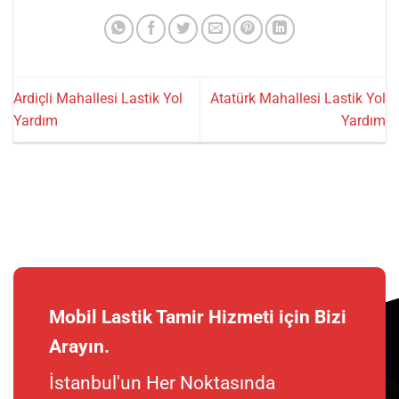
Ardiçli Mahallesi Lastik Yol
Atatürk Mahallesi Lastik Yol
Yardım
Yardım
Mobil Lastik Tamir Hizmeti için Bizi
Arayın.
İstanbul'un Her Noktasında