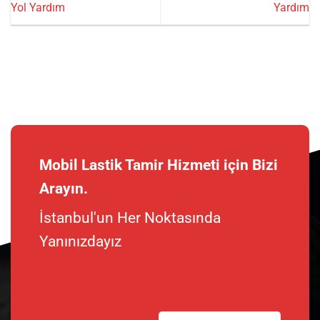
Yol Yardım
Yardım
Mobil Lastik Tamir Hizmeti için Bizi
Arayın.
İstanbul'un Her Noktasında
Yanınızdayız