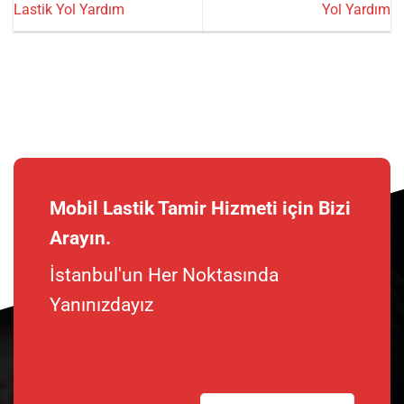
Lastik Yol Yardım
Yol Yardım
Mobil Lastik Tamir Hizmeti için Bizi
Arayın.
İstanbul'un Her Noktasında
Yanınızdayız